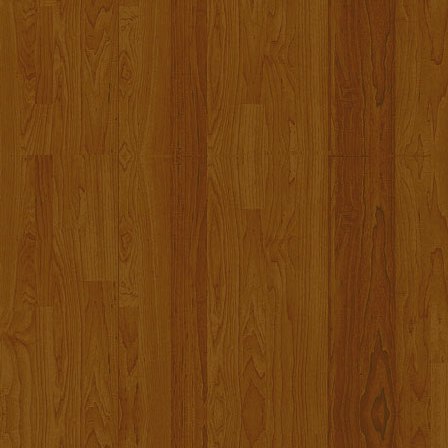
Hilfe für Melissa erfolgreich been
Satte 23.000.- Euro konnten gem
Meli und euch meine Freunde. Wie
Ich hoffe das Melissa und ihre Toc
Eine neue Aktion ist bereits in Pla
Danke an euch alle, euer Alex.
Aktion Eduard Gutknecht beende
11.000.- Euro konnten durch eure 
Eduard und seine Familie weiterger
Julia Gutknecht auf Facebook: "Vo
so einer großen Anteilnahme hätte
Eddy es zurück ins Leben schafft!"
Vielen Dank für eure Unterstützu