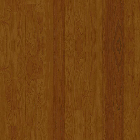
• Sportsbar-Museum
• Alle Spiele, alle Tore
• Fremdenzimmer
gaestehaus-loewen.de
24. Großer Kindernachmittag 2023
20.000.- Euro Spendensumme wurd
Kindernachmittag gesammelt.
Eine große Summe für große Taten!
erfreuten sich nach der Pause sich
kleinen Künstler.
Mit Spannung blicken wir auf den
Vielen Dank für euren Besuch und 
Euer Alex!
Aktion 'Hilfe für Leo' ist beendet!