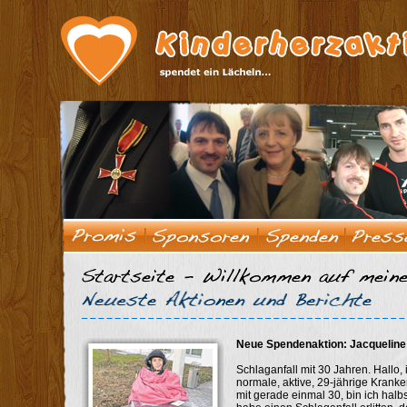
oms-ips.com
rehafit-altingen.de
Spendenaktion "Tanja" erfolgrei
40 000.- Euro! Eine Summe die sic
Jährige, die in Herrenberg aufwuch
an Knochenkrebs. Die lebensrette
• Sportsbar-Museum
Satte 120 000.- Euro kostete der Fl
• Alle Spiele, alle Tore
von Tanjas Leid, und versprach zu 
• Fremdenzimmer
Bein! Die gute Nachricht, laut Auss
gaestehaus-loewen.de
Hiermit möchte ich, Tanja und die 
Bevölkerung bedanken! DANKE!
regio-tv.de
beg-buerkle.de
Neue Spendenaktion: Jacqueline
Schlaganfall mit 30 Jahren. Hallo
normale, aktive, 29-jährige Kranke
mit gerade einmal 30, bin ich halbs