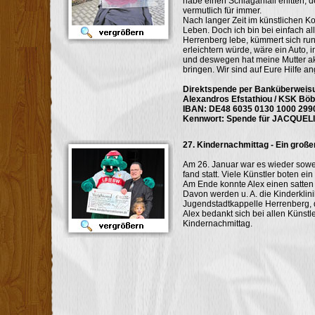
habe einen Schlaganfall erlitten,
paarsch-schaefer.de
rolladen-paulus.de
vermutlich für immer.
Nach langer Zeit im künstlichen K
Leben. Doch ich bin bei einfach all
Herrenberg lebe, kümmert sich ru
erleichtern würde, wäre ein Auto, 
und deswegen hat meine Mutter ak
bringen. Wir sind auf Eure Hilfe a
Direktspende per Banküberweis
Alexandros Efstathiou / KSK Böb
koenig-brennstoffe.de
sv-martin.de
IBAN: DE48 6035 0130 1000 299
Kennwort: Spende für JACQUEL
27. Kindernachmittag - Ein großer
Am 26. Januar war es wieder sowei
fand statt. Viele Künstler boten e
Am Ende konnte Alex einen satten
Davon werden u. A. die Kinderkli
rkonzept.de
rs-autovermietung-hbg.de
Jugendstadtkappelle Herrenberg, di
Alex bedankt sich bei allen Künstl
Kindernachmittag.
stadtwerke-herrenberg.de
pueg.de