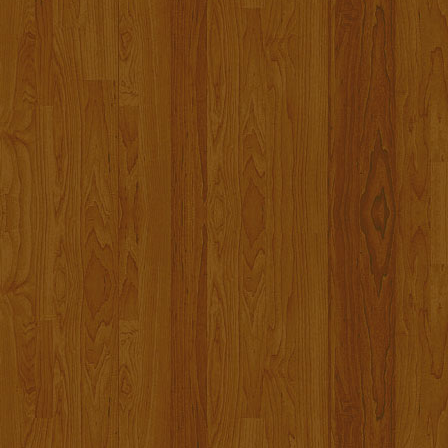
Die Spendenaktion für den 5-jähri
Satte 4.000.- Euro wurden für den
Die Spendenübergabe fand beim 24.
Vielen Dank an alle die sich an der
Euer Alex
Roman hat den Kampf verloren
Hallo, meine Lieben. Heute habe ich
Kämpfer Roman aus unserer letzten
keine Angst.
Am 13.08. wäre er 6 Jahre alt gew
Ruhe in Frieden.
Herzlichen Dank an alle Spender, H
Bleiben Sie gesund.
Euer Alex