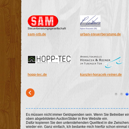
hopp-tec.de
kanzlei-horacek-reiner.de
Aktion Trinity Hutchins beendet!
Erfolgreich konnte Alex die nötig
benötigte Operation in Deutschlan
Momentan ist sie jedoch zu geschw
Sobald sie wieder in bessere Verf
Danke an alle die diese Aktion er
karosserieneuffer.de
h-und-b.de
radhof-schill.de
vbidr.de
Es müssen nicht immer Geldspenden sein. Wenn Sie Betreiber ei
1 Million Euro Gesamtspendensu
oben abgebildeten AuctionSlider in Ihre Website ein.
Dafür kopieren Sie den untenstehenden Quelltext in die Zwische
Unglaublich aber dennoch wahr,
wieder ein. Ganz einfach, Ich bedanke mich hierfür schon einmal i