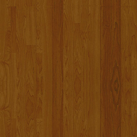
Aktion Eva erfolgreich abgeschl
15.000.- Euro Spendensumme
si
spezielle Delfintherapie beginnen.
Ich, Eva und ihre Familie bedanke
Alex.
22. Kindernachmittag 2019 - Ein 
Wieder einmal war der Kindernachm
Künstler gaben ihr Bestes und unt
800.000.- Euro
konnte Alex bisher