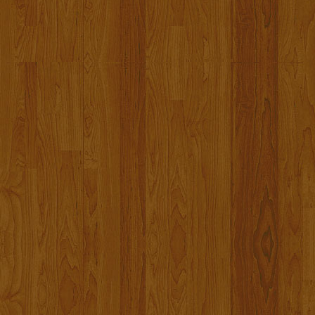
Million nicht mehr weit entfernt lieg
Außerdem konnte ein weiterer Sch
Alex bedankt sich bei allen die d
Bis zum nächsten Jahr!
Aktion Roman erfolgreich beende
Hallo meine Lieben,
am Dienstag durfte ich Roman in 
persönlich kennenlernen.
Dank Eurer kräftigen Unterstützun
September 2018 stattfinden. Wenn 
Russland, um neue Kraft und Ener
Dank an ALLE für eine zweite Le
Herzlichen Dank an ALLE Spender u
Russland und von Alex Efstathio
ergeben. Durch diese Spendengel
und die Behandlungen im Universit
Euer Alex